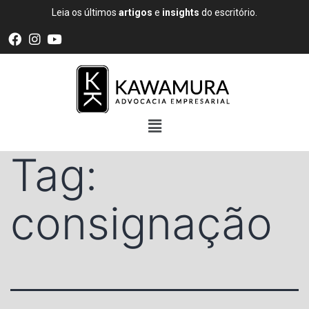
Leia os últimos
artigos
e
insights
do escritório.
Tag:
consignação