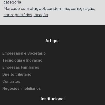
categoria
Marcado com
aluguel
,
condomínio
,
consignação
,
coproprietários
,
locação
Artigos
Empresarial e Societário
Tecnologia e Inovação
Empresas Familiares
Direito tributário
Contratos
Negócios Imobiliários
Institucional